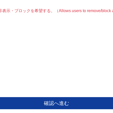
を希望する。（Allows users to remove/block abus
確認へ進む