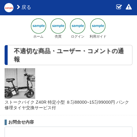
戻る
ホーム
売買
ログイン
利用ガイド
不適切な商品・ユーザー・コメントの通
報
ストークバイク Z40R 特定小型 ８㌂88000~15㌂99000円 パンク
修理タイヤ交換サービス付
お問合せ内容