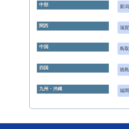
中部
新潟
関西
滋賀
中国
鳥取
四国
徳島
九州・沖縄
福岡