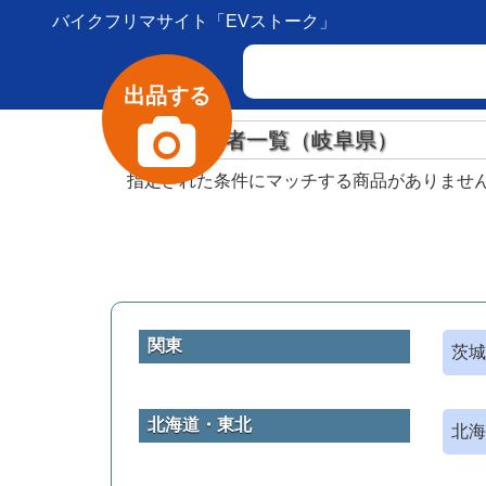
バイクフリマサイト「EVストーク」
出品する
登録業者一覧（岐阜県）
指定された条件にマッチする商品がありませ
関東
茨城
北海道・東北
北海