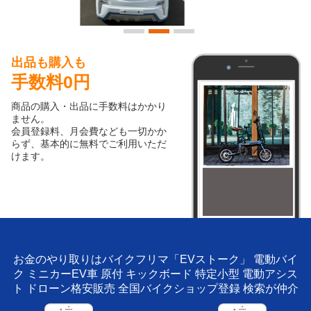
出品も購入も
手数料0円
商品の購入・出品に手数料はかかり
ません。
会員登録料、月会費なども一切かか
らず、基本的に無料でご利用いただ
けます。
お金のやり取りはバイクフリマ「EVストーク」 電動バイ
ク ミニカーEV車 原付 キックボード 特定小型 電動アシス
ト ドローン格安販売 全国バイクショップ登録 検索が仲介