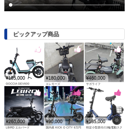
ピックアップ商品
¥185,000
¥180,000
¥460,000
GOCCIA GEV600
エレモーズ
サガライフ
¥260,000
¥90,000
¥185,000
LBIRD エルバード
国内産 KICK O CITY 9万円
特定小型原付の3輪電動スク