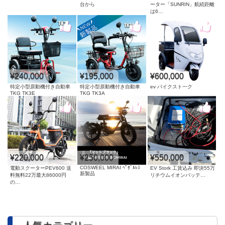
台から
ーター「SUNRIN」航続距離
は6…
¥240,000
¥195,000
¥600,000
特定小型原動機付き自動車
特定小型原動機付き自動車
ev バイクスト一ク
TKG TK3E
TKG TK3A
¥220,000
¥250,000
¥550,000
COSWEEL MIRAI ﾍﾟﾀﾞﾙﾚｽ
電動スクーターPEV600 送
EV Stork 工賃込み 即決55万
新製品
料無料22万最大86000円
リチウムイオンバッテ…
の…